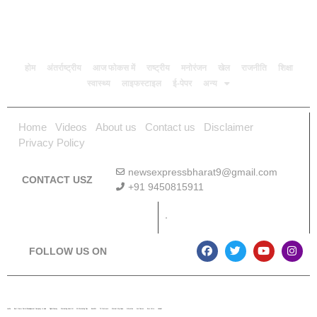
होम
अंतर्राष्ट्रीय
आज फोकस में
राष्ट्रीय
मनोरंजन
खेल
राजनीति
शिक्षा
स्वास्थ्य
लाइफस्टाइल
ई-पेपर
अन्य
Home
Videos
About us
Contact us
Disclaimer
Privacy Policy
newsexpressbharat9@gmail.com
CONTACT USZ
+91 9450815911
Download App
FOLLOW US ON
Lexifo
Best News Portal Development Company In india
Digital Convey
Marketing Hack 4U
99 Marketing Tips
Buzz4AI
7K Network
Market Mystique
Ai Assistica
Ask Daman
Earn Yatra
Linkdot