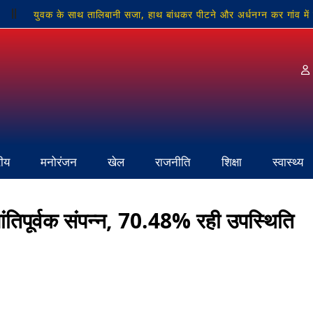
युवक के साथ तालिबानी सजा, हाथ बांधकर पीटने और अर्धनग्न कर गांव में
चों की सुरक्षा सर्वोपरि: क्षेत्राधिकारी रणधीर मिश्रा
पूर्व BJP नेता स्व. जयप
 ठप
रीय
मनोरंजन
खेल
राजनीति
शिक्षा
स्वास्थ्य
ी शांतिपूर्वक संपन्न, 70.48% रही उपस्थिति