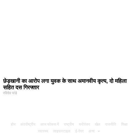
छेड़खानी का आरोप लगा युवक के साथ अमानवीय कृत्य, दो महिला
सहित दस गिरफ्तार
रविदेव पांडे
होम
अंतर्राष्ट्रीय
आज फोकस में
राष्ट्रीय
मनोरंजन
खेल
राजनीति
शिक्षा
स्वास्थ्य
लाइफस्टाइल
ई-पेपर
अन्य