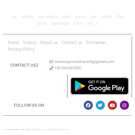
होम
अंतर्राष्ट्रीय
आज फोकस में
राष्ट्रीय
मनोरंजन
खेल
राजनीति
शिक्षा
स्वास्थ्य
लाइफस्टाइल
ई-पेपर
अन्य
Home
Videos
About us
Contact us
Disclaimer
Privacy Policy
newsexpressbharat9@gmail.com
CONTACT USZ
+91 9450815911
Download App
FOLLOW US ON
Lexifo
Best News Portal Development Company In india
Digital Convey
Marketing Hack 4U
99 Marketing Tips
Buzz4AI
7K Network
Market Mystique
Ai Assistica
Ask Daman
Earn Yatra
Linkdot