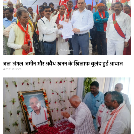
जल-जंगल-जमीन और अवैध खनन के खिलाफ बुलंद हुई आवाज
Amit Mishra