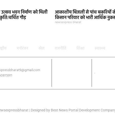
यत उत्सव भवन निर्माण को मिली
आकाशीय बिजली से पांच बकरियों क
ृति:चर्चित गौड़
किसान परिवार को भारी आर्थिक नुक
newsexpress bharat
ाष्ट्रीय
मनोरंजन
खेल
राजनीति
शिक्षा
स्वास्थ्य
xpressbharat9@gmail.com
Download App
50815911
ewsexpressbharat | Designed by
Best News Portal Development Compan