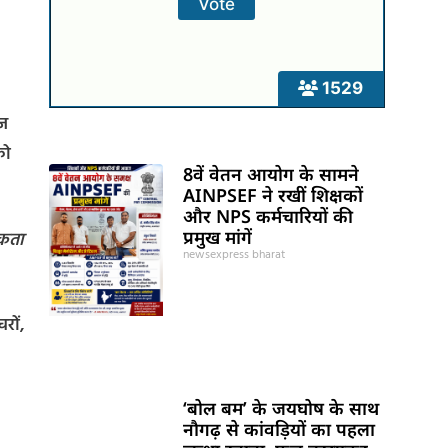
1529
कज
को
8वें वेतन आयोग के सामने
AINPSEF ने रखीं शिक्षकों
और NPS कर्मचारियों की
प्रमुख मांगें
िकता
newsexpress bharat
चरों,
‘बोल बम’ के जयघोष के साथ
नौगढ़ से कांवड़ियों का पहला