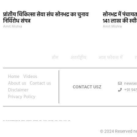
प्रांतीय चिकित्सा सेवा संघ सोनभद्र का चुनाव
सोनभद्र में पंचा
निर्विरोध संपन्न
141 लाख की स्वीक
Amit Mishra
Amit Mishra
होम
अंतर्राष्ट्रीय
आज फोकस में
र
Home
Videos
About us
Contact us
newse
CONTACT USZ
Disclaimer
+91 94
Privacy Policy
Lexifo
Best News Portal Development Company In india
Digital Convey
Marketing Hack 4U
99 Marketing Tips
Buzz4AI
7K Network
Market Mystique
Ai Assistica
Ask Daman
Earn Yatra
Linkdot
© 2024 Reserved n