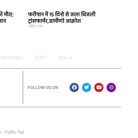
ी मौत;
फरीपान में 15 दिनो से जला बिजली
सान
ट्रांसफार्मर,ग्रामीणो आक्रोश
रविदेव पांडे
लाइफस्टाइल
ई-पेपर
अन्य
FOLLOW US ON
y
-
Traffic Tail