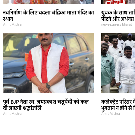
नवनिर्माण के लिए बदला चंद्रिका माता मंदिर का
युवक के साथ ता
स्थान
पीटने और अर्धनग्न
Amit Mishra
newsexpress bharat
पूर्व BJP नेता स्व. जयप्रकाश चतुर्वेदी को कल
कलेक्ट्रेट परिसर में
दी जाएगी श्रद्धांजलि
भुगतान न होने से
Amit Mishra
Amit Mishra