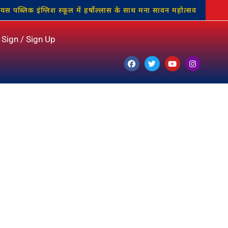
क इंग्लिश स्कूल में हर्षोल्लास के साथ मना सावन महोत्सव
स्कूली बच्चो
Sign / Sign Up