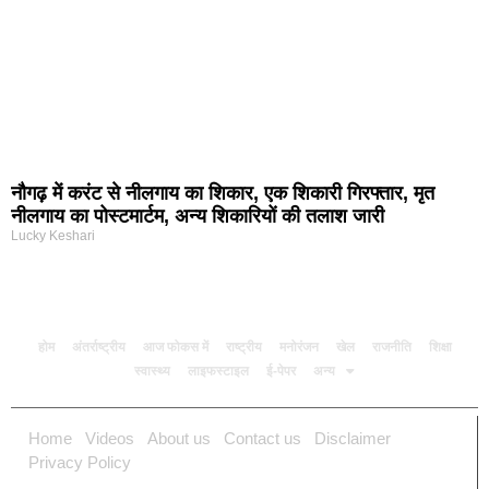
नौगढ़ में करंट से नीलगाय का शिकार, एक शिकारी गिरफ्तार, मृत
नीलगाय का पोस्टमार्टम, अन्य शिकारियों की तलाश जारी
Lucky Keshari
होम
अंतर्राष्ट्रीय
आज फोकस में
राष्ट्रीय
मनोरंजन
खेल
राजनीति
शिक्षा
स्वास्थ्य
लाइफस्टाइल
ई-पेपर
अन्य
Home
Videos
About us
Contact us
Disclaimer
Privacy Policy