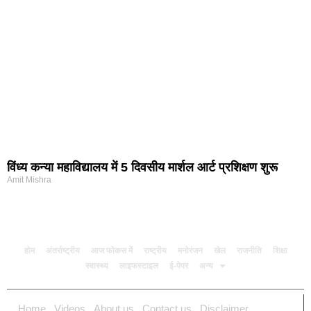
विंध्य कन्या महाविद्यालय में 5 दिवसीय मार्शल आर्ट प्रशिक्षण शुरू
Amit Mishra
होम
अंतर्राष्ट्रीय
आज फोकस में
राष्ट्रीय
मनोरंजन
खेल
राजनीति
शिक्षा
स्वास्थ्य
लाइफस्टाइल
ई-पेपर
अन्य
Home
Videos
About us
Contact us
Disclaimer