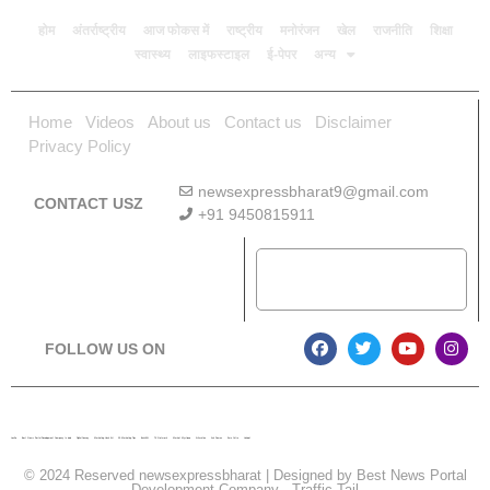
होम
अंतर्राष्ट्रीय
आज फोकस में
राष्ट्रीय
मनोरंजन
खेल
राजनीति
शिक्षा
स्वास्थ्य
लाइफस्टाइल
ई-पेपर
अन्य
Home
Videos
About us
Contact us
Disclaimer
Privacy Policy
newsexpressbharat9@gmail.com
CONTACT USZ
+91 9450815911
Download App
FOLLOW US ON
Lexifo
Best News Portal Development Company In india
Digital Convey
Marketing Hack 4U
99 Marketing Tips
Buzz4AI
7K Network
Market Mystique
Ai Assistica
Ask Daman
Earn Yatra
Linkdot
© 2024 Reserved newsexpressbharat | Designed by
Best News Portal
Development Company
-
Traffic Tail