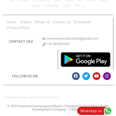
होम
अंतर्राष्ट्रीय
आज फोकस में
राष्ट्रीय
मनोरंजन
खेल
राजनीति
शिक्षा
स्वास्थ्य
लाइफस्टाइल
ई-पेपर
अन्य
Home
Videos
About us
Contact us
Disclaimer
Privacy Policy
newsexpressbharat9@gmail.com
CONTACT USZ
+91 9450815911
Download App
FOLLOW US ON
Lexifo
Best News Portal Development Company In india
Digital Convey
Marketing Hack 4U
99 Marketing Tips
Buzz4AI
7K Network
Market Mystique
Ai Assistica
Ask Daman
Earn Yatra
Linkdot
© 2024 Reserved newsexpressbharat | Designed by
Best News Portal
Development Company
-
Traffic Tail
WhatsApp us