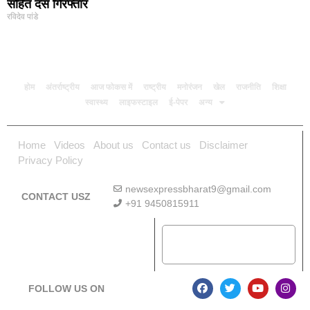
सहित दस गिरफ्तार
रविदेव पांडे
होम
अंतर्राष्ट्रीय
आज फोकस में
राष्ट्रीय
मनोरंजन
खेल
राजनीति
शिक्षा
स्वास्थ्य
लाइफस्टाइल
ई-पेपर
अन्य
Home
Videos
About us
Contact us
Disclaimer
Privacy Policy
newsexpressbharat9@gmail.com
CONTACT USZ
+91 9450815911
Download App
FOLLOW US ON