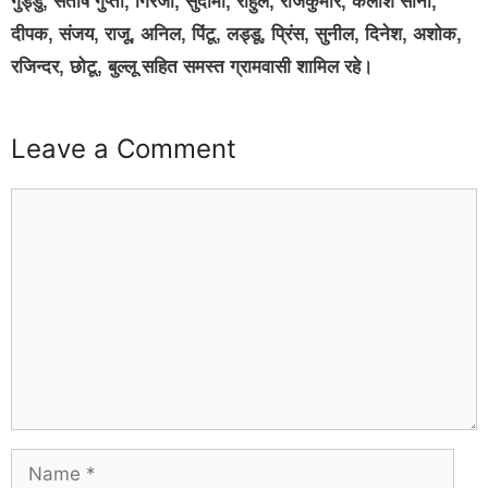
गुड्डु, संतोष गुप्ता, गिरजा, सुदामा, राहुल, राजकुमार, कैलाश सोनी,
दीपक, संजय, राजू, अनिल, पिंटू, लड्डू, प्रिंस, सुनील, दिनेश, अशोक,
रजिन्दर, छोटू, बुल्लू सहित समस्त ग्रामवासी शामिल रहे।
Leave a Comment