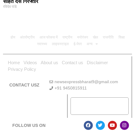
सहित दस गिरफ्तार
रविदेव पांडे
होम
अंतर्राष्ट्रीय
आज फोकस में
राष्ट्रीय
मनोरंजन
खेल
राजनीति
शिक्षा
स्वास्थ्य
लाइफस्टाइल
ई-पेपर
अन्य
Home
Videos
About us
Contact us
Disclaimer
Privacy Policy
newsexpressbharat9@gmail.com
CONTACT USZ
+91 9450815911
Download App
FOLLOW US ON