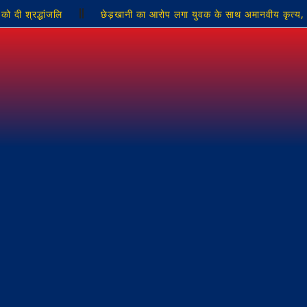
को दी श्रद्धांजलि
छेड़खानी का आरोप लगा युवक के साथ अमानवीय कृत्य, 
ोजिट विद्यालय में पूर्व प्रधान ने चलाया सफाई अभियान
नौगढ़ में मोबाइल क
ंद्रिका माता मंदिर का स्थान