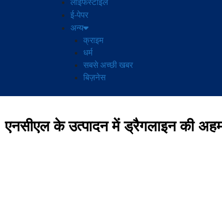
लाइफस्टाइल
ई-पेपर
अन्य
क्राइम
धर्म
सबसे अच्छी खबर
बिज़नेस
एनसीएल के उत्पादन में ड्रैगलाइन की अह