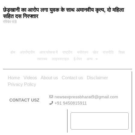
छेड़खानी का आरोप लगा युवक के साथ अमानवीय कृत्य, दो महिला
सहित दस गिरफ्तार
रविदेव पांडे
होम
अंतर्राष्ट्रीय
आज फोकस में
राष्ट्रीय
मनोरंजन
खेल
राजनीति
शिक्षा
स्वास्थ्य
लाइफस्टाइल
ई-पेपर
अन्य
Home
Videos
About us
Contact us
Disclaimer
Privacy Policy
newsexpressbharat9@gmail.com
CONTACT USZ
+91 9450815911
Download App