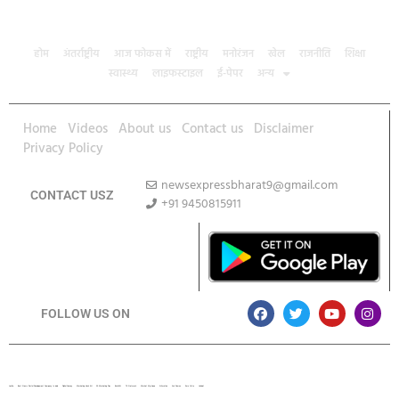
होम
अंतर्राष्ट्रीय
आज फोकस में
राष्ट्रीय
मनोरंजन
खेल
राजनीति
शिक्षा
स्वास्थ्य
लाइफस्टाइल
ई-पेपर
अन्य
Home
Videos
About us
Contact us
Disclaimer
Privacy Policy
newsexpressbharat9@gmail.com
CONTACT USZ
+91 9450815911
Download App
FOLLOW US ON
Lexifo
Best News Portal Development Company In india
Digital Convey
Marketing Hack 4U
99 Marketing Tips
Buzz4AI
7K Network
Market Mystique
Ai Assistica
Ask Daman
Earn Yatra
Linkdot