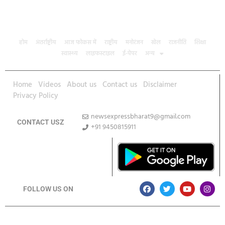
होम
अंतर्राष्ट्रीय
आज फोकस में
राष्ट्रीय
मनोरंजन
खेल
राजनीति
शिक्षा
स्वास्थ्य
लाइफस्टाइल
ई-पेपर
अन्य
Home
Videos
About us
Contact us
Disclaimer
Privacy Policy
newsexpressbharat9@gmail.com
CONTACT USZ
+91 9450815911
Download App
FOLLOW US ON