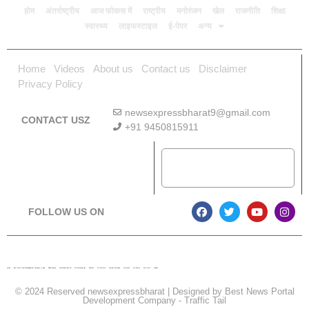
होम
अंतर्राष्ट्रीय
आज फोकस में
राष्ट्रीय
मनोरंजन
खेल
राजनीति
शिक्षा
स्वास्थ्य
लाइफस्टाइल
ई-पेपर
अन्य
Home
Videos
About us
Contact us
Disclaimer
Privacy Policy
newsexpressbharat9@gmail.com
CONTACT USZ
+91 9450815911
Download App
FOLLOW US ON
Lexifo
Best News Portal Development Company In india
Digital Convey
Marketing Hack 4U
99 Marketing Tips
Buzz4AI
7K Network
Market Mystique
Ai Assistica
Ask Daman
Earn Yatra
Linkdot
© 2024 Reserved newsexpressbharat | Designed by
Best News Portal
Development Company
-
Traffic Tail