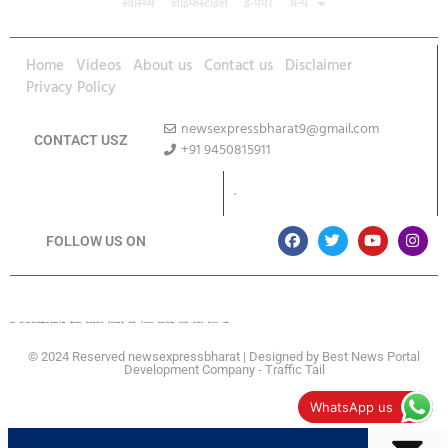
स्वास्थ्य
लाइफस्टाइल
ई-पेपर
अन्य
Home
Videos
About us
Contact us
Disclaimer
Privacy Policy
newsexpressbharat9@gmail.com
CONTACT USZ
+91 9450815911
Download App
FOLLOW US ON
Lexifo
Best News Portal Development Company In india
Digital Convey
Marketing Hack 4U
99 Marketing Tips
Buzz4AI
7K Network
Market Mystique
Ai Assistica
Ask Daman
Earn Yatra
Linkdot
© 2024 Reserved newsexpressbharat | Designed by
Best News Portal
Development Company
-
Traffic Tail
WhatsApp us