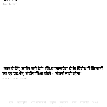
दिया जोर
Amit Mishra
“जान दे देंगे, जमीन नहीं देंगे” विंध्य एक्सप्रेस-वे के विरोध में किसानों
का उग्र प्रदर्शन, संदीप मिश्रा बोले : ‘संघर्ष जारी रहेगा’
newsexpress bharat
होम
अंतर्राष्ट्रीय
आज फोकस में
राष्ट्रीय
मनोरंजन
खेल
राजनीति
शिक्षा