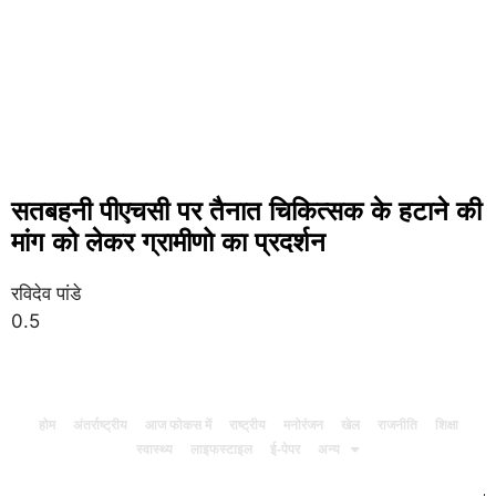
सतबहनी पीएचसी पर तैनात चिकित्सक के हटाने की
मांग को लेकर ग्रामीणो का प्रदर्शन
रविदेव पांडे
होम
अंतर्राष्ट्रीय
आज फोकस में
राष्ट्रीय
मनोरंजन
खेल
राजनीति
शिक्षा
स्वास्थ्य
लाइफस्टाइल
ई-पेपर
अन्य