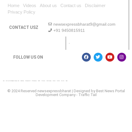
Home
Videos
About us
Contact us
Disclaimer
Privacy Policy
newsexpressbharat9@gmail.com
CONTACT USZ
+91 9450815911
Download App
FOLLOW US ON
Lexifo
Best News Portal Development Company In india
Digital Convey
Marketing Hack 4U
99 Marketing Tips
Buzz4AI
7K Network
Market Mystique
Ai Assistica
Ask Daman
Earn Yatra
Linkdot
© 2024 Reserved newsexpressbharat | Designed by
Best News Portal
Development Company
-
Traffic Tail