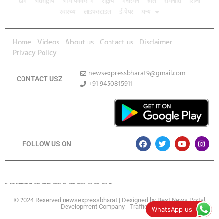
होम
अंतर्राष्ट्रीय
आज फोकस में
राष्ट्रीय
मनोरंजन
खेल
राजनीति
शिक्षा
स्वास्थ्य
लाइफस्टाइल
ई-पेपर
अन्य
Home
Videos
About us
Contact us
Disclaimer
Privacy Policy
newsexpressbharat9@gmail.com
CONTACT USZ
+91 9450815911
Download App
FOLLOW US ON
Lexifo
Best News Portal Development Company In india
Digital Convey
Marketing Hack 4U
99 Marketing Tips
Buzz4AI
7K Network
Market Mystique
Ai Assistica
Ask Daman
Earn Yatra
Linkdot
© 2024 Reserved newsexpressbharat | Designed by
Best News Portal
Development Company
-
Traffic Tail
WhatsApp us