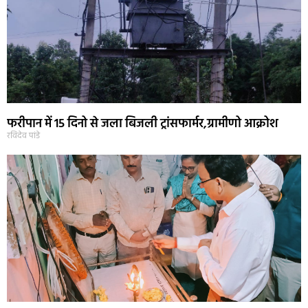
फरीपान में 15 दिनो से जला बिजली ट्रांसफार्मर,ग्रामीणो आक्रोश
रविदेव पांडे