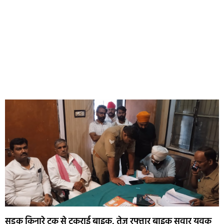
सड़क किनारे ट्रक से टकराई बाइक, तेज रफ्तार बाइक सवार युवक