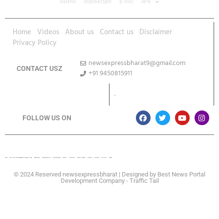
स्वास्थ्य
लाइफस्टाइल
ई-पेपर
अन्य
Home
Videos
About us
Contact us
Disclaimer
Privacy Policy
newsexpressbharat9@gmail.com
CONTACT USZ
+91 9450815911
Download App
FOLLOW US ON
Lexifo
Best News Portal Development Company In india
Digital Convey
Marketing Hack 4U
99 Marketing Tips
Buzz4AI
7K Network
Market Mystique
Ai Assistica
Ask Daman
Earn Yatra
Linkdot
© 2024 Reserved newsexpressbharat | Designed by
Best News Portal
Development Company
-
Traffic Tail