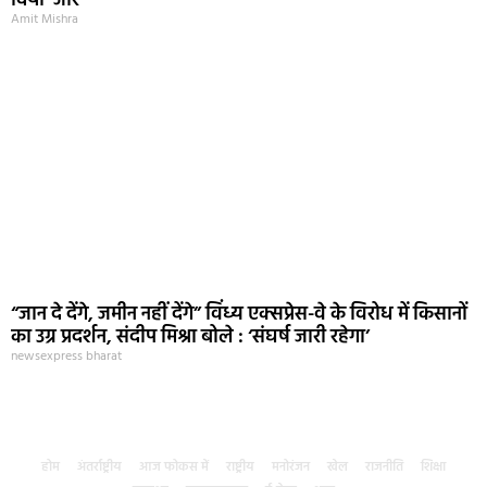
दिया जोर
Amit Mishra
“जान दे देंगे, जमीन नहीं देंगे” विंध्य एक्सप्रेस-वे के विरोध में किसानों
का उग्र प्रदर्शन, संदीप मिश्रा बोले : ‘संघर्ष जारी रहेगा’
newsexpress bharat
होम
अंतर्राष्ट्रीय
आज फोकस में
राष्ट्रीय
मनोरंजन
खेल
राजनीति
शिक्षा