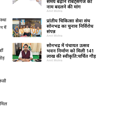
समय बढ़ाने राबर्ट्सगंज का
नाम बदलने की मांग
Amit Mishra
वस्था
प्रांतीय चिकित्सा सेवा संघ
सोनभद्र का चुनाव निर्विरोध
 में
संपन्न
Amit Mishra
सोनभद्र में पंचायत उत्सव
ों
भवन निर्माण को मिली 141
लाख की स्वीकृति:चर्चित गौड़
ोड़
Amit Mishra
किसी
शामिल