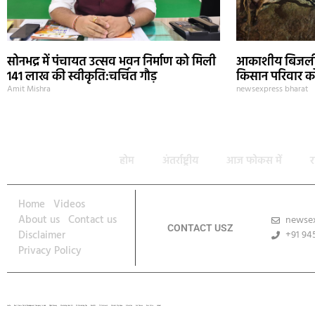
सोनभद्र में पंचायत उत्सव भवन निर्माण को मिली
आकाशीय बिजली स
141 लाख की स्वीकृति:चर्चित गौड़
किसान परिवार को
Amit Mishra
newsexpress bharat
होम
अंतर्राष्ट्रीय
आज फोकस में
र
Home
Videos
About us
Contact us
newse
CONTACT USZ
Disclaimer
+91 94
Privacy Policy
Lexifo
Best News Portal Development Company In india
Digital Convey
Marketing Hack 4U
99 Marketing Tips
Buzz4AI
7K Network
Market Mystique
Ai Assistica
Ask Daman
Earn Yatra
Linkdot