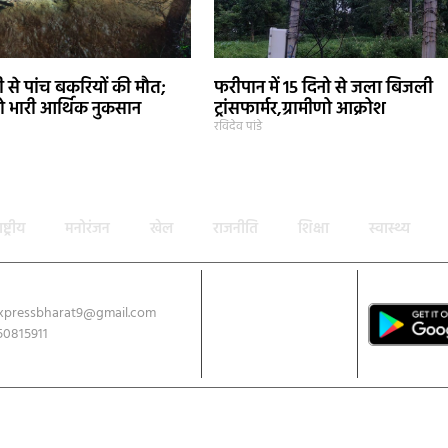
े पांच बकरियों की मौत;
फरीपान में 15 दिनो से जला बिजली
 भारी आर्थिक नुकसान
ट्रांसफार्मर,ग्रामीणो आक्रोश
रविदेव पांडे
ाष्ट्रीय
मनोरंजन
खेल
राजनीति
शिक्षा
स्वास्थ्य
xpressbharat9@gmail.com
Download App
50815911