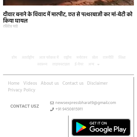
दीवार बनाने के विवाद में मारपीट, छत से पत्थरबाजी कर मां-बेटी को
किया घायल
रविदेव पांडे
होम
अंतर्राष्ट्रीय
आज फोकस में
राष्ट्रीय
मनोरंजन
खेल
राजनीति
शिक्षा
स्वास्थ्य
लाइफस्टाइल
ई-पेपर
अन्य
Home
Videos
About us
Contact us
Disclaimer
Privacy Policy
newsexpressbharat9@gmail.com
CONTACT USZ
+91 9450815911
Download App