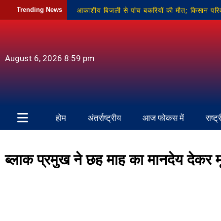
आकाशीय बिजली से पांच बकरियों की मौत; किसान परि
Trending News
का हुआ शुभारंभ
नौगढ़ में करंट से नीलगाय का श
भूपेश चौबे, विस्थापन, मतदान समय और रॉबर्ट्सगंज का न
August 6, 2026 8:59 pm
खामोश
होम
अंतर्राष्ट्रीय
आज फोकस में
राष्ट्
ब्लाक प्रमुख ने छह माह का मानदेय देकर 