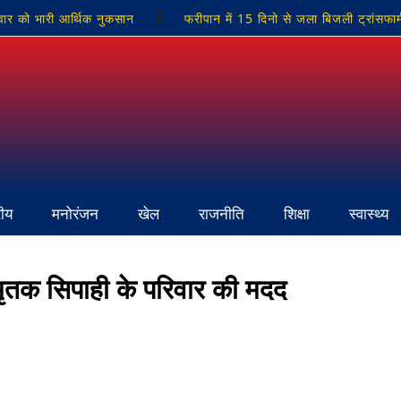
वार को भारी आर्थिक नुकसान
फरीपान में 15 दिनो से जला बिजली ट्रांसफार
िकार, एक शिकारी गिरफ्तार, मृत नीलगाय का पोस्टमार्टम, अन्य शिकारियों की तलाश 
ाम बदलने की उठाई मांग
BSP विधायक उमाशंकर सिंह का निधन: कैंसर से ज
रीय
मनोरंजन
खेल
राजनीति
शिक्षा
स्वास्थ्य
मृतक सिपाही के परिवार की मदद