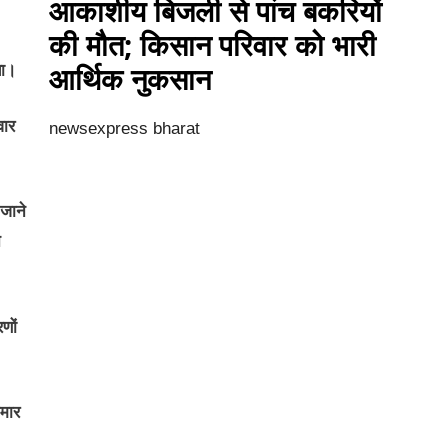
आकाशीय बिजली से पांच बकरियों
की मौत; किसान परिवार को भारी
आर्थिक नुकसान
या।
वार
newsexpress bharat
जाने
न
णों
ुमार