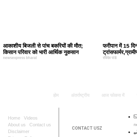
आकाशीय बिजली से पांच बकरियों की मौत;
फरीपान में 15 दि
किसान परिवार को भारी आर्थिक नुकसान
ट्रांसफार्मर,ग्रा
newsexpress bharat
रविदेव पांडे
होम
अंतर्राष्ट्रीय
आज फोकस में
Home
Videos
n
About us
Contact us
CONTACT USZ
Disclaimer