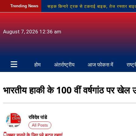
सड़क किनारे ट्रक से टकराई बाइक, तेज रफ्तार बाइ
Trending News
प्रांतीय चिकित्सा सेवा संघ सोनभद्र का चुनाव निर्विरोध
किसान परिवार को भारी आर्थिक नुकसान
फरीपान 
August 7, 2026 12:36 am
होम
अंतर्राष्ट्रीय
आज फोकस में
राष्ट्
भारतीय हाकी के 100 वीं वर्षगांठ पर खे
रविदेव पांडे
All Posts
👇खबर सुनने के लिए प्ले बटन दबाएं