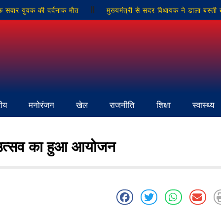
क सवार युवक की दर्दनाक मौत
मुख्यमंत्री से सदर विधायक ने डाला बस्ती
 संपन्न
सोनभद्र में पंचायत उत्सव भवन निर्माण को मिली 141 लाख की स्वी
में 15 दिनो से जला बिजली ट्रांसफार्मर,ग्रामीणो आक्रोश
रीय
मनोरंजन
खेल
राजनीति
शिक्षा
स्वास्थ्य
ल उत्सव का हुआ आयोजन