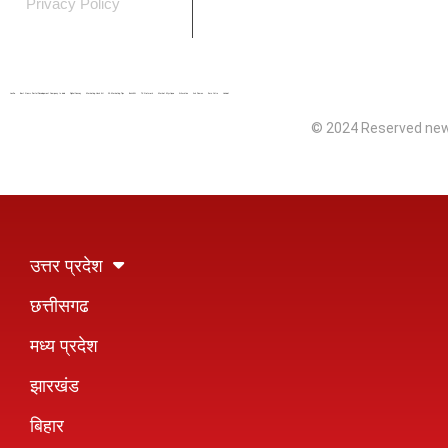
Privacy Policy
Lexifo
Best News Portal Development Company In india
Digital Convey
Marketing Hack 4U
99 Marketing Tips
Buzz4AI
7K Network
Market Mystique
Ai Assistica
Ask Daman
Earn Yatra
Linkdot
© 2024 Reserved new
उत्तर प्रदेश
छत्तीसगढ
मध्य प्रदेश
झारखंड
बिहार