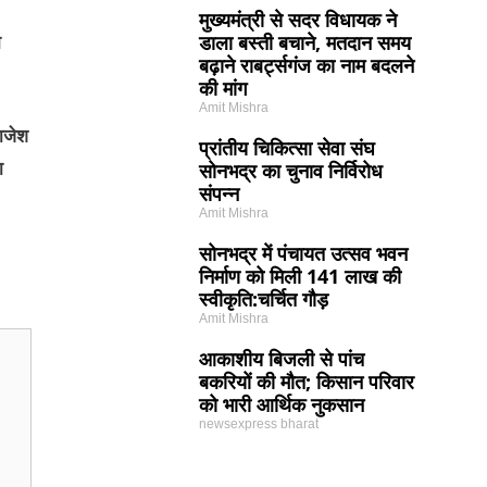
मुख्यमंत्री से सदर विधायक ने
डाला बस्ती बचाने, मतदान समय
ा
बढ़ाने राबर्ट्सगंज का नाम बदलने
की मांग
Amit Mishra
राजेश
प्रांतीय चिकित्सा सेवा संघ
सोनभद्र का चुनाव निर्विरोध
ा
संपन्न
Amit Mishra
सोनभद्र में पंचायत उत्सव भवन
निर्माण को मिली 141 लाख की
स्वीकृति:चर्चित गौड़
Amit Mishra
आकाशीय बिजली से पांच
बकरियों की मौत; किसान परिवार
को भारी आर्थिक नुकसान
newsexpress bharat