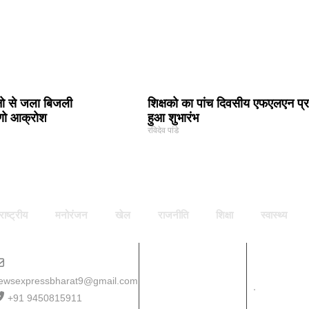
नो से जला बिजली
शिक्षको का पांच दिवसीय एफएलएन प्र
मीणो आक्रोश
हुआ शुभारंभ
रविदेव पांडे
राष्ट्रीय
मनोरंजन
खेल
राजनीति
शिक्षा
स्वास्थ्य
ewsexpressbharat9@gmail.com
Download App
+91 9450815911