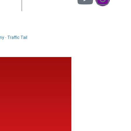
ny
-
Traffic Tail