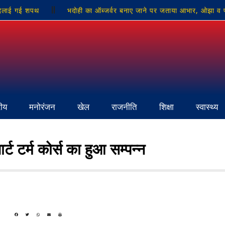
ी दिलाई गई शपथ
भदोही का ऑब्जर्वर बनाए जाने पर जताया आभार, ओझा व 
सुरक्षा यातायात व्यवस्था को लेकर दिए दिशा-निर्देश:ऋषभ रुणवाल
बालिकाओं
रीय
मनोरंजन
खेल
राजनीति
शिक्षा
स्वास्थ्य
र्ट टर्म कोर्स का हुआ सम्पन्न