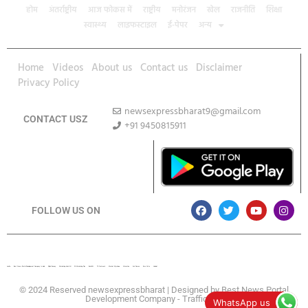
होम
अंतर्राष्ट्रीय
आज फोकस में
राष्ट्रीय
मनोरंजन
खेल
राजनीति
शिक्षा
स्वास्थ्य
लाइफस्टाइल
ई-पेपर
अन्य
Home
Videos
About us
Contact us
Disclaimer
Privacy Policy
newsexpressbharat9@gmail.com
CONTACT USZ
+91 9450815911
Download App
FOLLOW US ON
Lexifo
Best News Portal Development Company In india
Digital Convey
Marketing Hack 4U
99 Marketing Tips
Buzz4AI
7K Network
Market Mystique
Ai Assistica
Ask Daman
Earn Yatra
Linkdot
© 2024 Reserved newsexpressbharat | Designed by
Best News Portal
Development Company
-
Traffic Tail
WhatsApp us