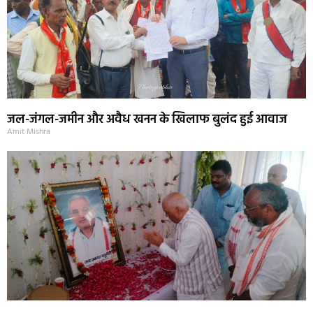
जल-जंगल-जमीन और अवैध खनन के खिलाफ बुलंद हुई आवाज
Amit Mishra