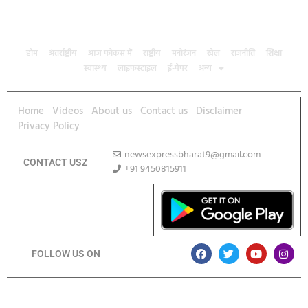
होम
अंतर्राष्ट्रीय
आज फोकस में
राष्ट्रीय
मनोरंजन
खेल
राजनीति
शिक्षा
स्वास्थ्य
लाइफस्टाइल
ई-पेपर
अन्य
Home
Videos
About us
Contact us
Disclaimer
Privacy Policy
newsexpressbharat9@gmail.com
CONTACT USZ
+91 9450815911
Download App
FOLLOW US ON