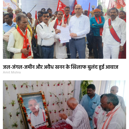
जल-जंगल-जमीन और अवैध खनन के खिलाफ बुलंद हुई आवाज
Amit Mishra