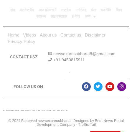
होम
अंतर्राष्ट्रीय
आज फोकस में
राष्ट्रीय
मनोरंजन
खेल
राजनीति
शिक्षा
स्वास्थ्य
लाइफस्टाइल
ई-पेपर
अन्य
Home
Videos
About us
Contact us
Disclaimer
Privacy Policy
newsexpressbharat9@gmail.com
CONTACT USZ
+91 9450815911
Download App
FOLLOW US ON
Lexifo
Best News Portal Development Company In india
Digital Convey
Marketing Hack 4U
99 Marketing Tips
Buzz4AI
7K Network
Market Mystique
Ai Assistica
Ask Daman
Earn Yatra
Linkdot
© 2024 Reserved newsexpressbharat | Designed by
Best News Portal
Development Company
-
Traffic Tail