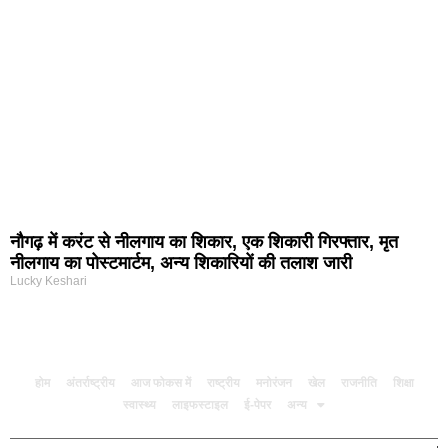
नौगढ़ में करंट से नीलगाय का शिकार, एक शिकारी गिरफ्तार, मृत
नीलगाय का पोस्टमार्टम, अन्य शिकारियों की तलाश जारी
Lucky Keshari
होम
अंतर्राष्ट्रीय
आज फोकस में
राष्ट्रीय
मनोरंजन
खेल
राजनीति
शिक्षा
स्वास्थ्य
लाइफस्टाइल
ई-पेपर
अन्य