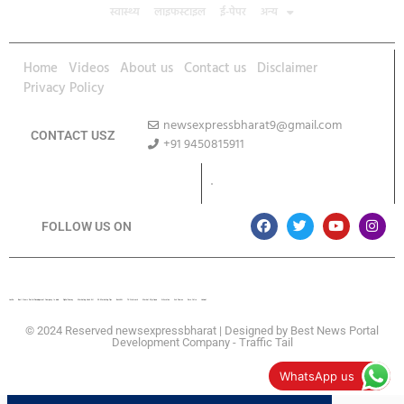
स्वास्थ्य
लाइफस्टाइल
ई-पेपर
अन्य
Home
Videos
About us
Contact us
Disclaimer
Privacy Policy
newsexpressbharat9@gmail.com
CONTACT USZ
+91 9450815911
Download App
FOLLOW US ON
Lexifo
Best News Portal Development Company In india
Digital Convey
Marketing Hack 4U
99 Marketing Tips
Buzz4AI
7K Network
Market Mystique
Ai Assistica
Ask Daman
Earn Yatra
Linkdot
© 2024 Reserved newsexpressbharat | Designed by
Best News Portal
Development Company
-
Traffic Tail
WhatsApp us