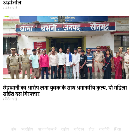
श्रद्धांजलि
रविदेव पांडे
छेड़खानी का आरोप लगा युवक के साथ अमानवीय कृत्य, दो महिला
सहित दस गिरफ्तार
रविदेव पांडे
होम
अंतर्राष्ट्रीय
आज फोकस में
राष्ट्रीय
मनोरंजन
खेल
राजनीति
शिक्षा