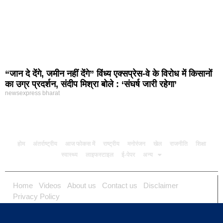
“जान दे देंगे, जमीन नहीं देंगे” विंध्य एक्सप्रेस-वे के विरोध में किसानों
का उग्र प्रदर्शन, संदीप मिश्रा बोले : ‘संघर्ष जारी रहेगा’
newsexpress bharat
होम
अंतर्राष्ट्रीय
आज फोकस में
राष्ट्रीय
मनोरंजन
खेल
राजनीति
शिक्षा
स्वास्थ्य
लाइफस्टाइल
ई-पेपर
अन्य
Home
Videos
About us
Contact us
Disclaimer
Privacy Policy
newsexpressbharat9@gmail.com
CONTACT USZ