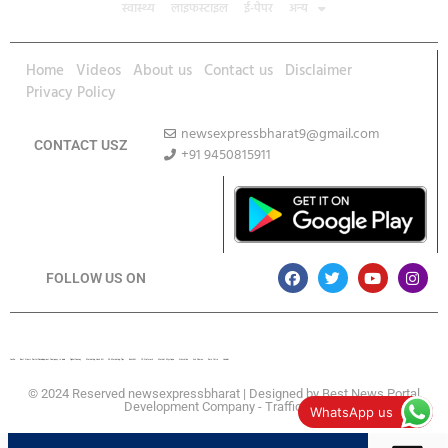
स्वास्थ्य
लाइफस्टाइल
ई-पेपर
अन्य
Home
Videos
About us
Contact us
Disclaimer
Privacy Policy
newsexpressbharat9@gmail.com
CONTACT USZ
+91 9450815911
Download App
FOLLOW US ON
Lexifo
Best News Portal Development Company In india
Digital Convey
Marketing Hack 4U
99 Marketing Tips
Buzz4AI
7K Network
Market Mystique
Ai Assistica
Ask Daman
Earn Yatra
Linkdot
© 2024 Reserved newsexpressbharat | Designed by
Best News Portal
Development Company
-
Traffic Tail
WhatsApp us