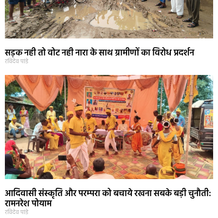
सड़क नही तो वोट नही नारा के साथ ग्रामीणों का विरोध प्रदर्शन
रविदेव पांडे
आदिवासी संस्कृति और परम्परा को बचाये रखना सबके बड़ी चुनौती:
रामनरेश पोयाम
रविदेव पांडे