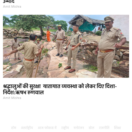
उम्मीद
Amit Mishra
श्रद्धालुओं की सुरक्षा यातायात व्यवस्था को लेकर दिए दिशा-
निर्देश:ऋषभ रुणवाल
Amit Mishra
होम
अंतर्राष्ट्रीय
आज फोकस में
राष्ट्रीय
मनोरंजन
खेल
राजनीति
शिक्षा