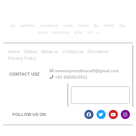
होम
अंतर्राष्ट्रीय
आज फोकस में
राष्ट्रीय
मनोरंजन
खेल
राजनीति
शिक्षा
स्वास्थ्य
लाइफस्टाइल
ई-पेपर
अन्य
Home
Videos
About us
Contact us
Disclaimer
Privacy Policy
newsexpressbharat9@gmail.com
CONTACT USZ
+91 9450815911
Download App
FOLLOW US ON