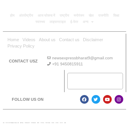
होम
अंतर्राष्ट्रीय
आज फोकस में
राष्ट्रीय
मनोरंजन
खेल
राजनीति
शिक्षा
स्वास्थ्य
लाइफस्टाइल
ई-पेपर
अन्य
Home
Videos
About us
Contact us
Disclaimer
Privacy Policy
newsexpressbharat9@gmail.com
CONTACT USZ
+91 9450815911
Download App
FOLLOW US ON
Lexifo
Best News Portal Development Company In india
Digital Convey
Marketing Hack 4U
99 Marketing Tips
Buzz4AI
7K Network
Market Mystique
Ai Assistica
Ask Daman
Earn Yatra
Linkdot