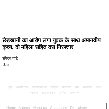
छेड़खानी का आरोप लगा युवक के साथ अमानवीय
कृत्य, दो महिला सहित दस गिरफ्तार
रविदेव पांडे
होम
अंतर्राष्ट्रीय
आज फोकस में
राष्ट्रीय
मनोरंजन
खेल
राजनीति
शिक्षा
स्वास्थ्य
लाइफस्टाइल
ई-पेपर
अन्य
Home
Videos
About us
Contact us
Disclaimer