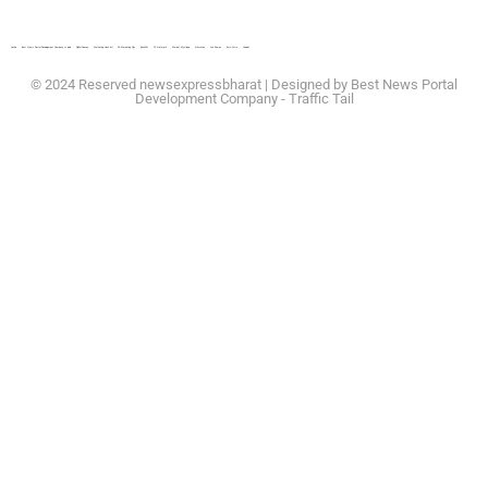
Lexifo
Best News Portal Development Company In india
Digital Convey
Marketing Hack 4U
99 Marketing Tips
Buzz4AI
7K Network
Market Mystique
Ai Assistica
Ask Daman
Earn Yatra
Linkdot
© 2024 Reserved newsexpressbharat | Designed by
Best News Portal
Development Company
-
Traffic Tail