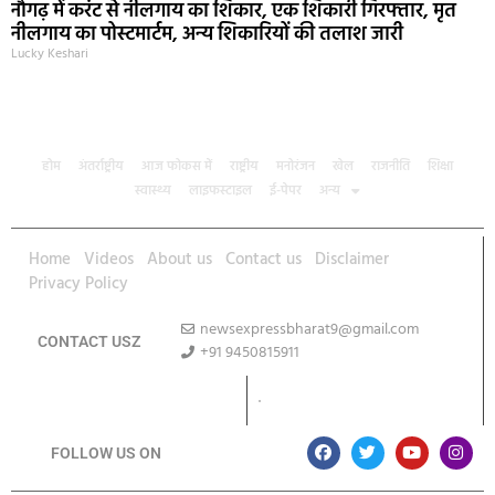
नौगढ़ में करंट से नीलगाय का शिकार, एक शिकारी गिरफ्तार, मृत
नीलगाय का पोस्टमार्टम, अन्य शिकारियों की तलाश जारी
Lucky Keshari
होम
अंतर्राष्ट्रीय
आज फोकस में
राष्ट्रीय
मनोरंजन
खेल
राजनीति
शिक्षा
स्वास्थ्य
लाइफस्टाइल
ई-पेपर
अन्य
Home
Videos
About us
Contact us
Disclaimer
Privacy Policy
newsexpressbharat9@gmail.com
CONTACT USZ
+91 9450815911
Download App
FOLLOW US ON