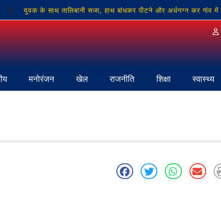
युवक के साथ तालिबानी सजा, हाथ बांधकर पीटने और अर्धनग्न कर गांव में
चों की सुरक्षा सर्वोपरि: क्षेत्राधिकारी रणधीर मिश्रा
पूर्व BJP नेता स्व. जयप
 ठप
रीय
मनोरंजन
खेल
राजनीति
शिक्षा
स्वास्थ्य