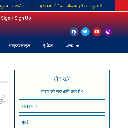
 घुमाने का आरोप
प्रकाश जीनियस पब्लिक इंग्लिश स्कूल में
्रकाश चतुर्वेदी को कल दी जाएगी श्रद्धांजलि
कलेक्ट्रेट परिसर में
Sign / Sign Up
लाइफस्टाइल
ई-पेपर
अन्य
वोट करें
भारत की राजधानी क्या है?
राजस्थान
मुंबई