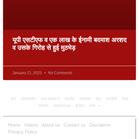
यूपी एसटीएफ व एक लाख के ईनामी बदमाश अरशद
व उसके गिरोह से हुई मुठभेड़
READ MORE »
January 21, 2025
No Comments
होम
अंतर्राष्ट्रीय
आज फोकस में
राष्ट्रीय
मनोरंजन
खेल
राजनीति
शिक्षा
स्वास्थ्य
लाइफस्टाइल
ई-पेपर
अन्य
Home
Videos
About us
Contact us
Disclaimer
Privacy Policy