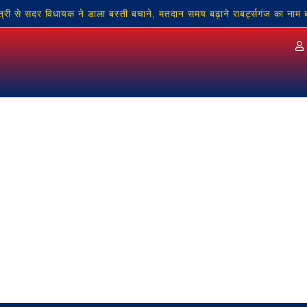
ी से सदर विधायक ने डाला बस्ती बचाने, मतदान समय बढ़ाने राबर्ट्सगंज का नाम बदलन