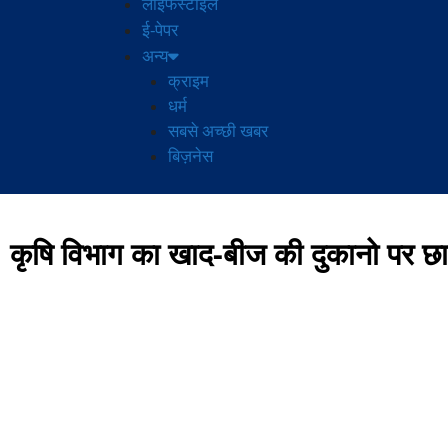
लाइफस्टाइल
ई-पेपर
अन्य
क्राइम
धर्म
सबसे अच्छी खबर
बिज़नेस
कृषि विभाग का खाद-बीज की दुकानो पर छापे