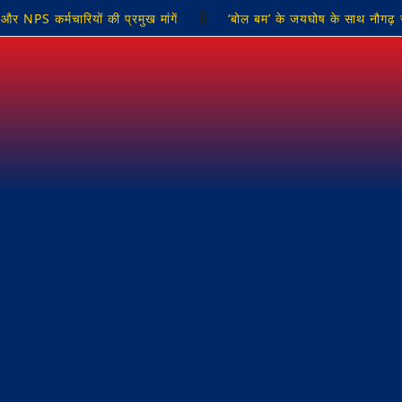
र NPS कर्मचारियों की प्रमुख मांगें
‘बोल बम’ के जयघोष के साथ नौगढ़ स
 रफ्तार बाइक सवार युवक की दर्दनाक मौत
मुख्यमंत्री से सदर विधायक न
 निर्विरोध संपन्न
सोनभद्र में पंचायत उत्सव भवन निर्माण को मिली 141 ल