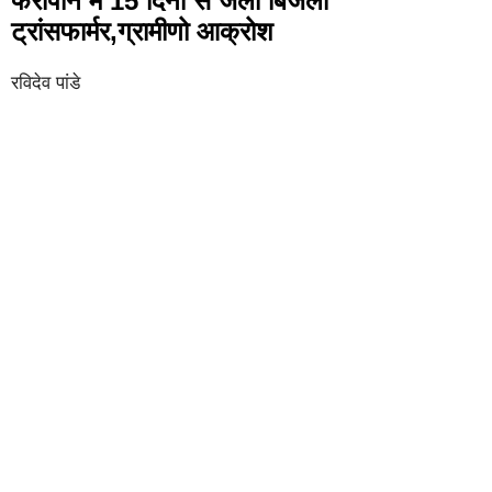
फरीपान में 15 दिनो से जला बिजली
ट्रांसफार्मर,ग्रामीणो आक्रोश
रविदेव पांडे