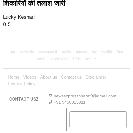
शिकारियों की तलाश जारी
Lucky Keshari
होम
अंतर्राष्ट्रीय
आज फोकस में
राष्ट्रीय
मनोरंजन
खेल
राजनीति
शिक्षा
स्वास्थ्य
लाइफस्टाइल
ई-पेपर
अन्य
Home
Videos
About us
Contact us
Disclaimer
Privacy Policy
newsexpressbharat9@gmail.com
CONTACT USZ
+91 9450815911
Download App