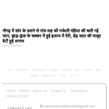
नौगढ़ में सांप के डसने से पांच माह की गर्भवती महिला की चली गई
जान, झाड़-फूंक के चक्कर में हुई इजाज में देरी, डेढ़ साल की मासूम
बेटी हुई अनाथ
Lucky Keshari
होम
अंतर्राष्ट्रीय
आज फोकस में
राष्ट्रीय
मनोरंजन
खेल
राजनीति
शिक्षा
स्वास्थ्य
लाइफस्टाइल
ई-पेपर
अन्य
Home
Videos
About us
Contact us
Disclaimer
Privacy Policy
newsexpressbharat9@gmail.com
CONTACT USZ