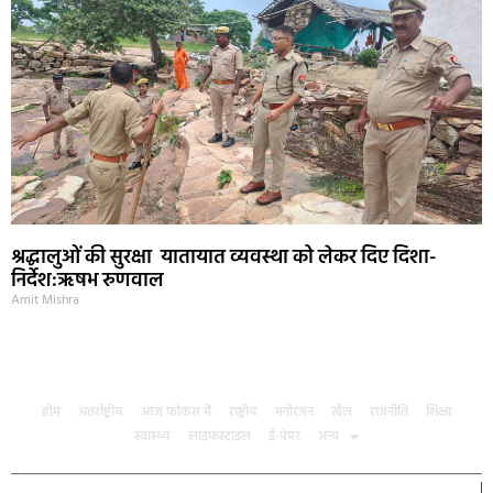
श्रद्धालुओं की सुरक्षा यातायात व्यवस्था को लेकर दिए दिशा-
निर्देश:ऋषभ रुणवाल
Amit Mishra
होम
अंतर्राष्ट्रीय
आज फोकस में
राष्ट्रीय
मनोरंजन
खेल
राजनीति
शिक्षा
स्वास्थ्य
लाइफस्टाइल
ई-पेपर
अन्य