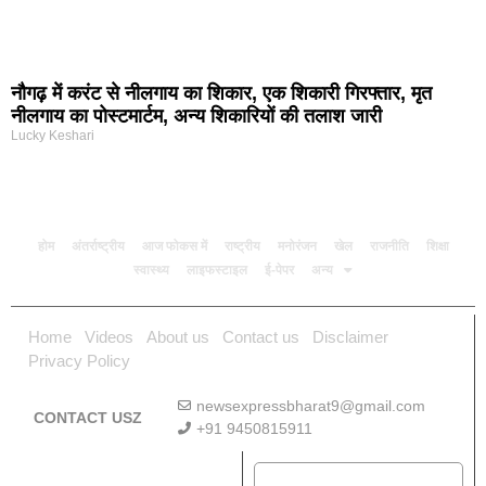
नौगढ़ में करंट से नीलगाय का शिकार, एक शिकारी गिरफ्तार, मृत
नीलगाय का पोस्टमार्टम, अन्य शिकारियों की तलाश जारी
Lucky Keshari
होम
अंतर्राष्ट्रीय
आज फोकस में
राष्ट्रीय
मनोरंजन
खेल
राजनीति
शिक्षा
स्वास्थ्य
लाइफस्टाइल
ई-पेपर
अन्य
Home
Videos
About us
Contact us
Disclaimer
Privacy Policy
newsexpressbharat9@gmail.com
CONTACT USZ
+91 9450815911