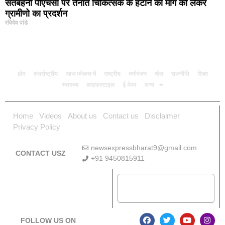
सतबहनी पीएचसी पर तैनात चिकित्सक के हटाने की मांग को लेकर
ग्रामीणो का प्रदर्शन
रविदेव पांडे
होम
अंतर्राष्ट्रीय
आज फोकस में
राष्ट्रीय
मनोरंजन
खेल
राजनीति
शिक्षा
स्वास्थ्य
लाइफस्टाइल
ई-पेपर
अन्य
Home
Videos
About us
Contact us
Disclaimer
Privacy Policy
newsexpressbharat9@gmail.com
CONTACT USZ
+91 9450815911
Download App
FOLLOW US ON