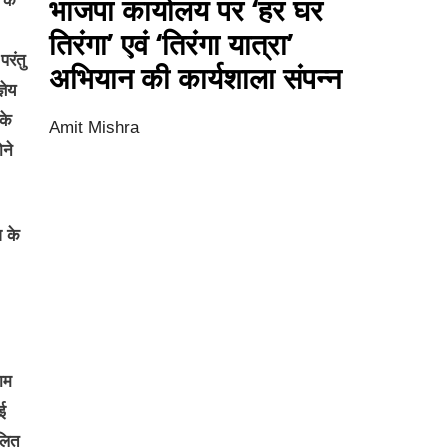
भाजपा कार्यालय पर ‘हर घर
 के
तिरंगा’ एवं ‘तिरंगा यात्रा’
परंतु
अभियान की कार्यशाला संपन्न
ञेय
के
Amit Mishra
ोने
ज के
ाम
ई
दलित