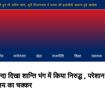
 हुए ली अंतिम सांस, यूपी विधानसभा में बसपा की इकलौती आवाज हुई खामोश
दिवसीय मार्शल आर्ट प्रशिक्षण शुरू
सपा कार्यालय पर मनाई गई ‘छोटे लोहिया’
ेय भुगतान की मांग को लेकर ग्राम रोजगार सेवकों का प्रदर्शन
रीय
मनोरंजन
खेल
राजनीति
शिक्षा
स्वास्थ्य
ा दिखा शान्ति भंग में किया निरुद्ध , परेशान
ालय का चक्कर