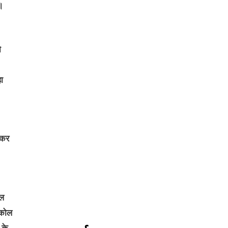
।
े
ा
 कर
ील
 कोल