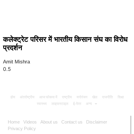
कलेक्ट्रेट परिसर में भारतीय किसान संघ का विरोध
प्रदर्शन
Amit Mishra
होम
अंतर्राष्ट्रीय
आज फोकस में
राष्ट्रीय
मनोरंजन
खेल
राजनीति
शिक्षा
स्वास्थ्य
लाइफस्टाइल
ई-पेपर
अन्य
Home
Videos
About us
Contact us
Disclaimer
Privacy Policy