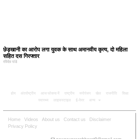
छेड़खानी का आरोप लगा युवक के साथ अमानवीय कृत्य, दो महिला
सहित दस गिरफ्तार
रविदेव पांडे
होम
अंतर्राष्ट्रीय
आज फोकस में
राष्ट्रीय
मनोरंजन
खेल
राजनीति
शिक्षा
स्वास्थ्य
लाइफस्टाइल
ई-पेपर
अन्य
Home
Videos
About us
Contact us
Disclaimer
Privacy Policy